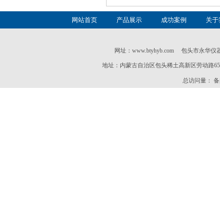
网站首页
产品展示
成功案例
关于
网址：
www.btyhyb.com
包头市永华仪器仪表有限公
地址：内蒙古自治区包头稀土高新区劳动路65号 联系电话
总访问量：
备