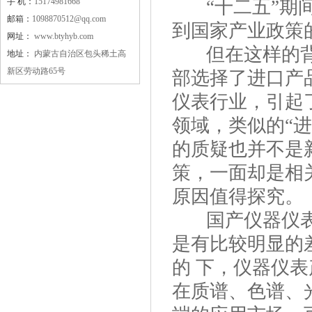
手 机：
15174981668
“十二五”期间
邮箱：
1098870512@qq.com
到国家产业政策
网址：
www.btyhyb.com
但在这样的背景
地址：
内蒙古自治区包头稀土高
新区劳动路65号
部选择了进口产
仪表行业，引起
领域，类似的“
的质疑也并不是
策，一面却是相
原因值得探究。
国产仪器仪表
是有比较明显的
的 下，仪器仪
在质谱、色谱、